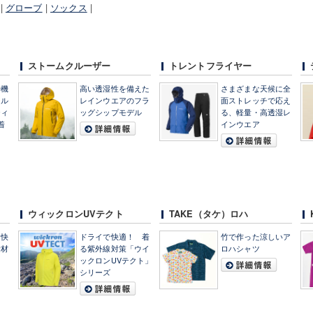
|
グローブ
|
ソックス
|
）
ストームクルーザー
トレントフライヤー
や機
高い透湿性を備えた
さまざまな天候に全
ール
レインウエアのフラ
面ストレッチで応え
ティ
ッグシップモデル
る、軽量・高透湿レ
着
インウエア
。
ウィックロンUVテクト
TAKE（タケ）ロハ
を快
ドライで快適！ 着
竹で作った涼しいア
素材
る紫外線対策「ウイ
ロハシャツ
」
ックロンUVテクト」
シリーズ