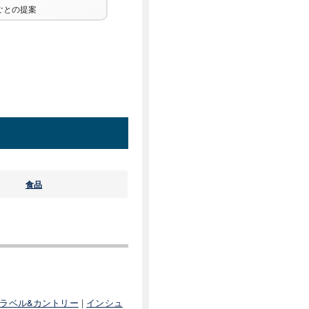
ごとの提案
食品
ラベル&カントリー
|
インシュ