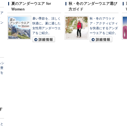
夏のアンダーウエア for
秋・冬のアンダーウエア選び
Women
方ガイド
・ア
安
暑い季節を、涼しく
秋・冬のアウトド
アン
快適に。夏に適した
ア・アクティビティ
女性用アンダーウエ
を快適にするアンダ
アをご紹介。
ーウエアをご紹介。
＆シ
と豊
プを
す
ーと