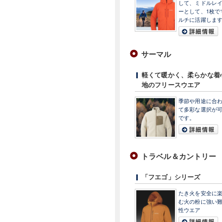
して、ミドルレ
ーとして、1枚で
ルチに活躍しま
サーマル
軽くて暖かく、柔らかな着
地のフリースウエア
季節や用途に合
て多彩な選択が
です。
トラベル＆カントリー
「フエゴ」シリーズ
たき火を安全に
む火の粉に強い
性ウエア