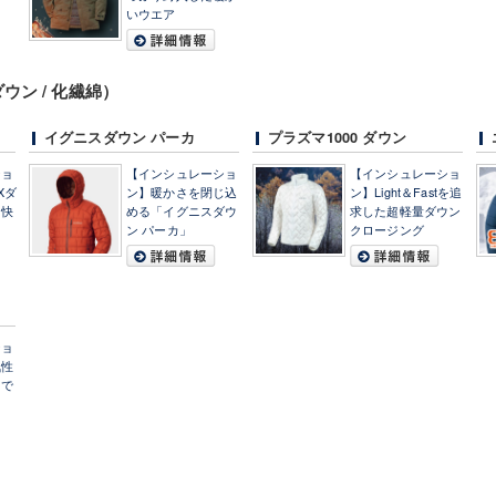
いウエア
ン / 化繊綿）
イグニスダウン パーカ
プラズマ1000 ダウン
ショ
【インシュレーショ
【インシュレーショ
Xダ
ン】暖かさを閉じ込
ン】Light＆Fastを追
、快
める「イグニスダウ
求した超軽量ダウン
ン パーカ」
クロージング
ショ
気性
スで