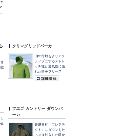
イヤ
マ
す。
心
クリマグリッドパーカ
山の行動をよりアク
ティブにするストレ
わせ
ッチ性と通気性に優
可能
れた薄手フリース
フエゴ カントリー ダウンパ
ーカ
楽し
難燃
難燃素材「フレアテ
クト」にダウンをた
っぷり封入した暖か