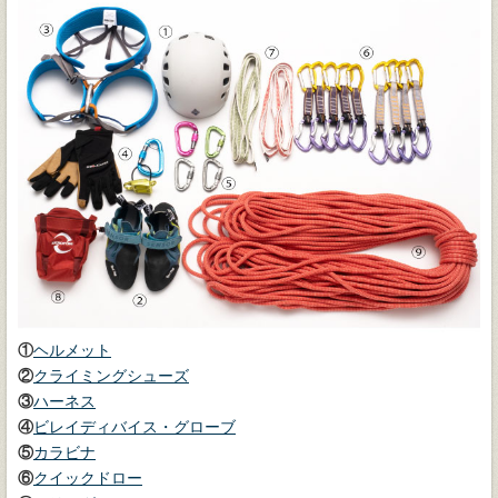
①
ヘルメット
②
クライミングシューズ
③
ハーネス
④
ビレイディバイス・グローブ
⑤
カラビナ
⑥
クイックドロー