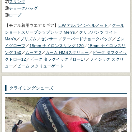
⑦
スリング
⑧
チョークバッグ
⑨
ロープ
【モデル着用ウエア＆ギア】
L.W.アルパインヘルメット
／
クール
ショートスリーブジップシャツ Men's
／
クリフパンツ ライト
Men's
／
プリズム
／
センサー
／
テーパードチョークバッグ
／
ビレ
イグローブ
／
15mm ナイロンスリング 120
／
15mm ナイロンスリ
ング 150
／
ムーア 2
／
カーム HMSスクリュー
／
ビーク タフクイッ
クドロー12
／
ビーク タフクイックドロー17
／
フィジック スクリ
ュー
／
ビーム スクリューゲート
クライミングシューズ