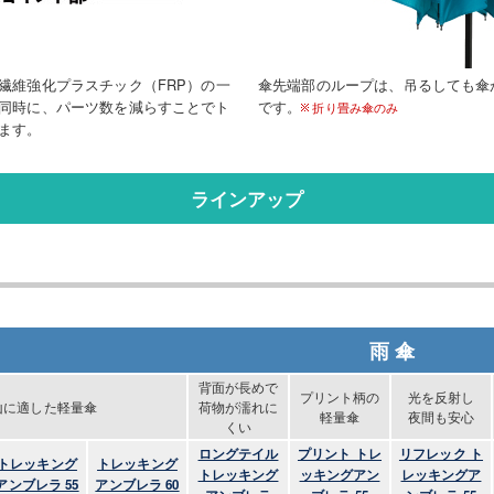
繊維強化プラスチック（FRP）の一
傘先端部のループは、吊るしても傘
同時に、パーツ数を減らすことでト
です。
折り畳み傘のみ
ます。
ラインアップ
雨 傘
背面が長めで
プリント柄の
光を反射し
山に適した軽量傘
荷物が濡れに
軽量傘
夜間も安心
くい
ロングテイル
プリント トレ
リフレック ト
トレッキング
トレッキング
トレッキング
ッキングアン
レッキングア
アンブレラ 55
アンブレラ 60