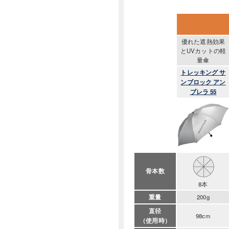
優れた遮熱効果
とUVカットの軽
量傘
トレッキング サ
ンブロック アン
ブレラ 55
骨本数
8本
重量
200g
直径
98cm
（使用時）