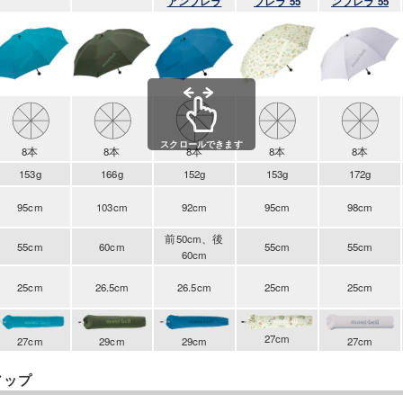
アンブレラ
ブレラ 55
ンブレラ 55
スクロールできます
8本
8本
8本
8本
8本
153g
166g
152g
153g
172g
95cm
103cm
92cm
95cm
98cm
前50cm、後
55cm
60cm
55cm
55cm
60cm
25cm
26.5cm
26.5cm
25cm
25cm
27cm
27cm
29cm
29cm
27cm
アップ