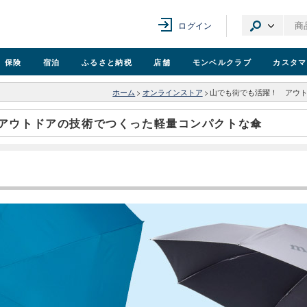
ログイン
保険
宿泊
ふるさと納税
店舗
モンベル
クラブ
カスタマ
ホーム
>
オンラインストア
>
山でも街でも活躍！ アウ
アウトドアの技術でつくった軽量コンパクトな傘