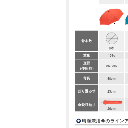
骨本数
8本
重量
139g
直径
86.5cm
（使用時）
骨長
50cm
折り畳み寸
23cm
傘袋収納寸
26cm
晴雨兼用傘のライン