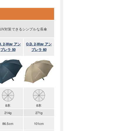
UV対策できるシンプルな長傘
D. 2-Way アン
O.D. 2-Way アン
ブレラ 50
ブレラ 60
8本
8本
214g
271g
86.5cm
101cm