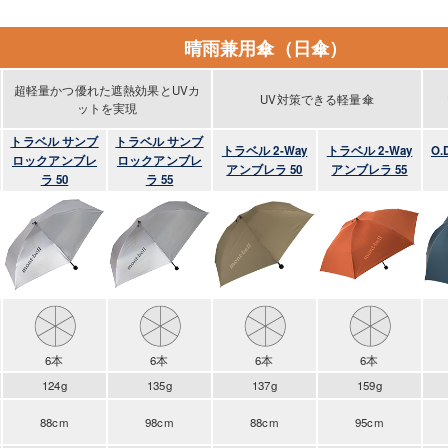
晴雨兼用傘（日傘）
超軽量かつ優れた遮熱効果とUVカ
UV対策できる軽量傘
ットを実現
トラベル サンブ
トラベル サンブ
トラベル 2-Way
トラベル 2-Way
O.
ロックアンブレ
ロックアンブレ
アンブレラ 50
アンブレラ 55
ラ 50
ラ 55
6本
6本
6本
6本
124g
135g
137g
159g
88cm
98cm
88cm
95cm