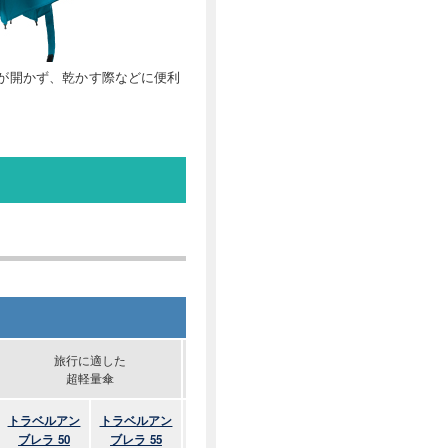
が開かず、乾かす際などに便利
傘骨がすべて
旅行に適した
大きめながら
カーボンで超
超軽量傘
軽量な長傘
軽量な長傘
トラベルアン
トラベルアン
O.D.アンブレ
O.D.アンブレ
ブレラ 50
ブレラ 55
ラ 60
ラ カーボン 60