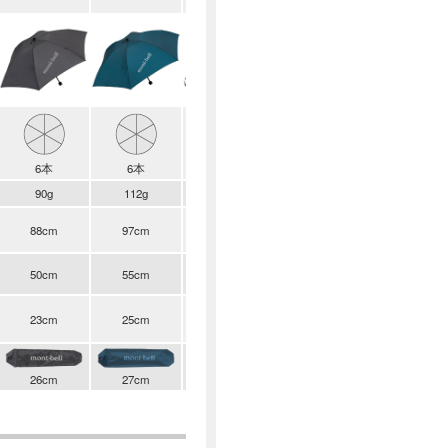
6本
6本
8本
6本
90g
112g
238g
125g
88cm
97cm
104cm
103cm
50cm
55cm
60cm
60cm
23cm
25cm
73cm
71cm
-
-
26cm
27cm