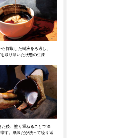
から採取した樹液をろ過し、
どを取り除いた状態の生漆
せた後、塗り重ねることで深
が増す。紙製だが洗って繰り返