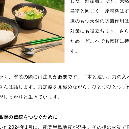
した「野漆器」です。天
島塗と同じく、原材料は
漆のもつ天然の抗菌作用
対策にも役立ちます。さ
ため、どこへでも気軽に
す。
かく、塗装の際には注意が必要です。「木と違い、力の入
さんは話します。力加減を見極めながら、ひとつひとつ手
がしっかりと生きています。
島塗の伝統をつなぐために
いた2024年1月に、能登半島地震が発生。その後の火災で