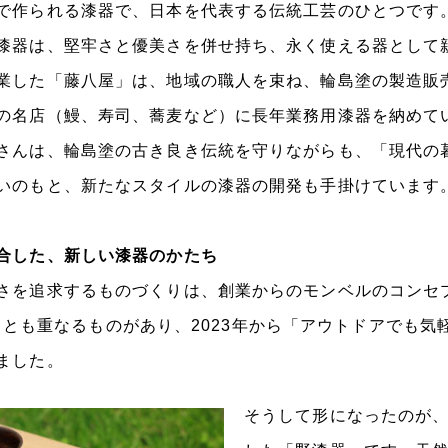
で作られる漆器で、日本を代表する伝統工芸のひとつです
漆器は、堅牢さと優美さを併せ持ち、永く使える器として
業した「藤八屋」は、地域の職人を束ね、輪島塗の製造販
の名店（鰻、寿司、蕎麦など）に長年業務用漆器を納めて
さんは、輪島塗の古き良き伝統を守りながらも、「現代の
いのもと、新たなスタイルの漆器の開発も手掛けています
合した、新しい漆器のかたち
を追求するものづくりは、創業からのモンベルのコンセプトで
能美）」とも重なるものがあり、2023年から「アウトドアでも
ました。
そうして形になったのが