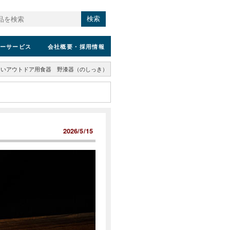
検索
ーサービス
会社概要
・採用情報
しいアウトドア用食器 野漆器（のしっき）
2026/5/15