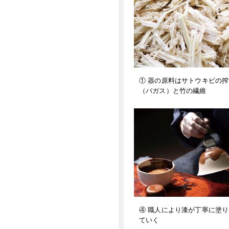
① 器の原料はサトウキビの
（バガス）と竹の繊維
④ 職人により漆が丁寧に塗
ていく