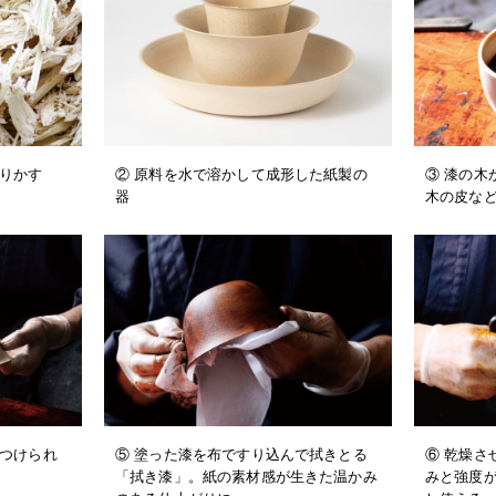
搾りかす
② 原料を水で溶かして成形した紙製の
③ 漆の木
器
木の皮な
りつけられ
⑤ 塗った漆を布ですり込んで拭きとる
⑥ 乾燥さ
「拭き漆」。紙の素材感が生きた温かみ
みと強度