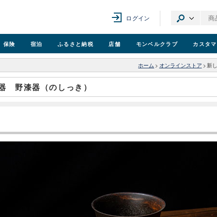
ログイン
保険
宿泊
ふるさと納税
店舗
モンベル
クラブ
カスタマ
ホーム
>
オンラインストア
>
新
器 野漆器（のしっき）