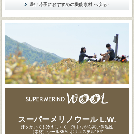
暑い時季におすすめの機能素材 へ戻る↑
スーパーメリノウール L.W.
汗をかいても冷えにくく、薄手ながら高い保温性
［素材］ウール85％ ポリエステル15％