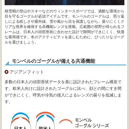
積雪期の登山やスキーなどのウィンタースポーツでは、過酷な環境から
目を守るゴーグルが必須アイテムです。モンベルのゴーグルは、照り返
しによる眩しさや紫外線、雪や風から目を保護しながら、曇りにくくク
リアな視界を確保する高機能レンズを搭載。広範囲の視野が得られるフ
レームは、日本人の頭部形状に合わせた設計で隙間ができにくく、快適
な着用感です。冬のアクティビティを楽しむために、ぴったりなゴーグ
ルを選びましょう。
モンベルのゴーグルが備える共通機能
アジアンフィット
多数の日本人の頭部形状データを基に設計されたフレーム構造で
す。欧米人向けに設計されたゴーグルに比べ、顔との間にすき間
ができにくく、呼気や冷気の侵入によるレンズの曇りを低減しま
す。