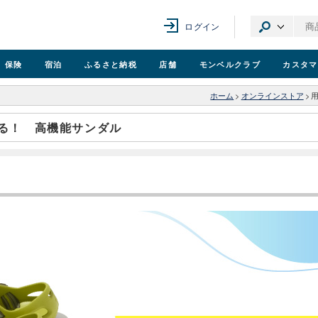
ログイン
保険
宿泊
ふるさと納税
店舗
モンベル
クラブ
カスタマ
ホーム
>
オンラインストア
>
る！ 高機能サンダル