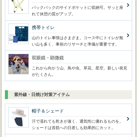
バックパックのサイドポケットに収納可。サッと座
れて休憩の質がアップ。
携帯トイレ
山のトイレ事情はさまざま。コース中にトイレが無
い山も多く、事前のリサーチと準備が重要です。
双眼鏡・顕微鏡
これから向かう山、鳥や虫、草花、星空。新しい発見
がたくさん。
紫外線・日焼け対策アイテム
帽子＆シェード
汗で濡れても乾きが速く、通気性に優れるものを。
シェードは首筋への日差しも効果的にカット。