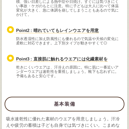
積、強い日差しによる熱中症や日焼け。すぐには気づきにく
い事故・ケガのもとに注意。特に子どもは大人に比べて体温
変化が大きく、急に体調を崩してしまうこともあるので気に
かけて。
Point2 : 晴れていてもレインウエアを用意
防水透湿性に加え防風性にも優れるので気温や天候の変化に
柔軟に対応できます。上下別タイプが動きやすくて◎
Point3 : 直接肌に触れるウエアには化繊素材を
乾きにくいウエアは、汗冷えの原因に。特に肌に一番近いア
ンダーウエアは速乾性を重視しましょう。靴下も忘れずに。
予備もあると安心です。
基本装備
吸水速乾性に優れた素材のウエアを用意しましょう。汗冷
えや疲労の蓄積は子ども自身では気づきにくい。こまめな