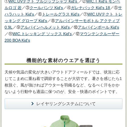
①
WIC.UVテクト フルジップシャツ Kid's
／②
WIC.T Kid's モンベ
ルロゴ 岩
／③
クールパンツ Kid's
／④
ガレナパック Kid's 18
／⑤
サ
ハラハット Kid's
／⑥
トレールグラス Kid's
／⑦
WIC.UVテクト トレ
ッキング グローブ Kid's
／⑧
アルパインサーモボトル アクティブ
0.9L
／⑨
アルパインヘルメット Kid's
／⑩
アルパインポール Kid's
／⑪
WIC.トレッキング ソックス Kid's
／⑫
マウンテンクルーザー
200 BOA Kid's
機能的な素材のウエアを選ぼう
天候や気温の変化が大きいアウトドアフィールドでは、状況に応
じてこまめに重ね着で調節することが大切です。暑さを感じたら1
枚脱ぐ、風が強ければアウターを羽織るなど、なるべく汗をかか
ないよう行動中も適温に保つのが、安全・快適のポイントです。
レイヤリングシステムについて