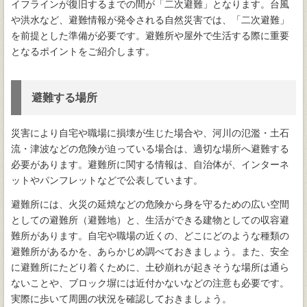
イフラインが復旧するまでの間が「二次避難」となります。台風
や洪水など、避難情報が発令される自然災害では、「二次避難」
を前提とした準備が必要です。避難所や屋外で生活する際に重要
となるポイントをご紹介します。
避難する場所
災害により自宅や職場に損壊が生じた場合や、河川の氾濫・土石
流・津波などの危険が迫っている場合は、適切な場所へ避難する
必要があります。避難所に関する情報は、自治体が、インターネ
ットやパンフレットなどで公表しています。
避難所には、火災の延焼などの危険から身を守るための広い空間
としての避難所（避難地）と、生活ができる建物としての収容避
難所があります。自宅や職場の近くの、どこにどのような種類の
避難所があるかを、あらかじめ調べておきましょう。また、安全
に避難所にたどり着くために、土砂崩れが起きそうな場所は通ら
ないことや、ブロック塀には近付かないなどの注意も必要です。
実際に歩いて周囲の状況を確認しておきましょう。