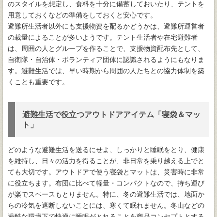
のスタイルを想定し、食料を十分に備蓄しておいたり、テントを
用意しておくなどの準備をしておくと安心です。
避難所生活者以外にも支援物資を配るかどうかは、避難所運営者
の裁量によることが多いようです。テント生活者や在宅避難者
は、周囲の人とグループを作ることで、支援物資配布先として、
自衛隊・自治体・ボランティア団体に認識されるようにもなりま
す。避難生活では、早い時期から周囲の人たちとの協力体制を築
くことも重要です。
避難生活で役立つアウトドアアイテム「寝袋＆マッ
ト」
どのような避難生活を送るにせよ、しっかりと睡眠をとり、健康
を維持し、日々の活力を得ることが、非日常を乗り越える上でと
ても大切です。アウトドアで使う寝袋とマットは、災害時に非常
に役立ちます。布団に比べて軽量・コンパクトなので、持ち運び
が楽でスペースもとりません。特に、冬の避難生活では、地面か
らの冷気を遮断しないことには、寒くて眠れません。冬山などの
過酷な環境下で快適に睡眠がとれることを商品コンセプトとする