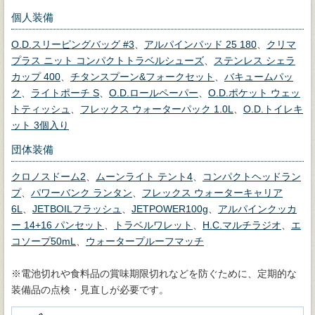
個人装備
O.D.スリーピングバッグ #3
、
アルパインパッド 25 180
、
クリマ
プラス ニット コンパクトトラベルシューズ
、
ステンレス シェラ
カップ 400
、
チタンスプーン&フォークセット
、
バキュームパッ
ク
、
ライトポーチ S
、
O.D.ロールペーパー
、
O.D.ポケット ウェッ
トティッシュ
、
フレックス ウォーターパック 1.0L
、
O.D.トイレキ
ット 3個入り
団体装備
クロノスドーム2
、
ムーンライト テント4
、
コンパクトヘッドラン
プ
、
パワーバンク ランタン
、
フレックス ウォーターキャリア
6L
、
JETBOILフラッシュ
、
JETPOWER100g
、
アルパインクッカ
ー 14+16 パンセット
、
トラベルワレット
、
H.C.マルチラジオ
、
エ
コソープ50mL
、
ウォータープルーフマッチ
※電池切れや食料品の賞味期限切れなどを防ぐために、定期的な
装備品の点検・見直しが必要です。