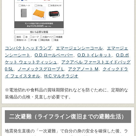
コンパクトヘッドランプ
、
エマージェンシーコール
、
エマージェ
ンシーシート
、
O.D.ロールペーパー
、
O.D.トイレキット
、
O.D.ポ
ケット ウェットティッシュ
、
アクアペル ファーストエイドバッグ
0.5L
、
ノーメックスグローブ L
、
アクアノート M
、
クイックドラ
イ フェイスタオル
、
H.C.マルチラジオ
※電池切れや食料品の賞味期限切れなどを防ぐために、定期的な
装備品の点検・見直しが必要です。
二次避難（ライフライン復旧までの避難生活）
地震発生直後の「一次避難」で自分の身の安全を確保した後、ラ