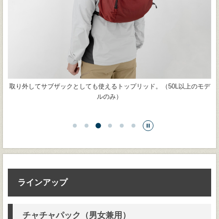
モデ
底面にパックカバーを内蔵。ショルダーハーネスにホックで固定できる
パ
ので、背面側にも雨が入りにくくなっています。
て
…
ラインアップ
チャチャパック（男女兼用）