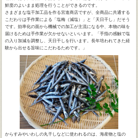
鮮度のよいまま処理を行うことができるのです。
さまざまな塩干加工品を作る宮進商店ですが、全商品に共通する
こだわりは手作業による「塩梅（減塩）」と「天日干し」だそう
です。効率化の面から機械での加工が主流になる中、本物の味を
届けるためは手作業が欠かせないといいます。「手指の感触で塩
の入り加減を調整し、天日干しを行います。長年培われてきた経
験から出せる旨味にこだわるためです。」
からすみやいわしの丸干しなどに使われるのは、海産物と塩の