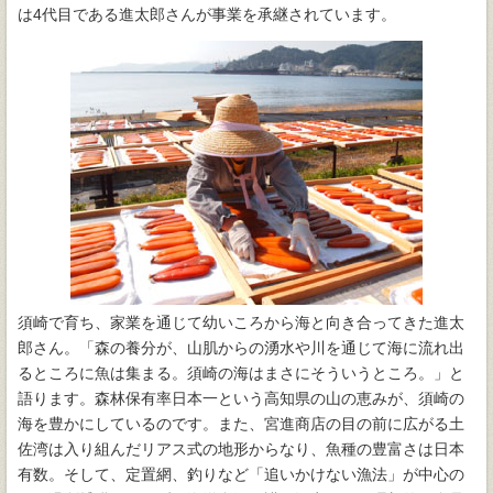
は4代目である進太郎さんが事業を承継されています。
須崎で育ち、家業を通じて幼いころから海と向き合ってきた進太
郎さん。「森の養分が、山肌からの湧水や川を通じて海に流れ出
るところに魚は集まる。須崎の海はまさにそういうところ。」と
語ります。森林保有率日本一という高知県の山の恵みが、須崎の
海を豊かにしているのです。また、宮進商店の目の前に広がる土
佐湾は入り組んだリアス式の地形からなり、魚種の豊富さは日本
有数。そして、定置網、釣りなど「追いかけない漁法」が中心の