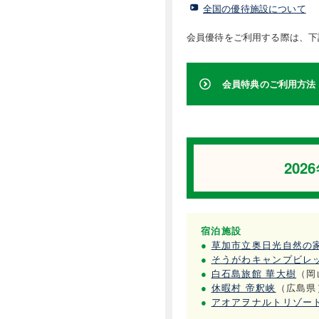
全国の優待施設について
会員優待をご利用する際は、下
会員特典のご利用方法
20
宿泊施設
●
草加市立奥日光自然の
●
そうがわキャンプビレ
●
白石島旅館 華大樹
（岡
●
休暇村 帝釈峡
（広島県
●
アオアヲナルトリゾー