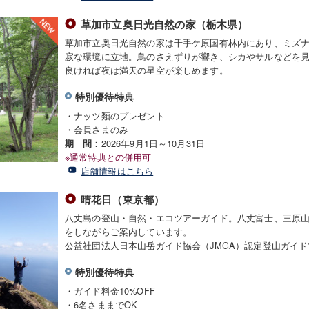
草加市立奥日光自然の家（栃木県）
草加市立奥日光自然の家は千手ケ原国有林内にあり、ミズ
寂な環境に立地。鳥のさえずりが響き、シカやサルなどを
良ければ夜は満天の星空が楽しめます。
特別優待特典
・ナッツ類のプレゼント
・会員さまのみ
2026年9月1日～10月31日
期 間：
※通常特典との併用可
店舗情報はこちら
晴花日（東京都）
八丈島の登山・自然・エコツアーガイド。八丈富士、三原
をしながらご案内しています。
公益社団法人日本山岳ガイド協会（JMGA）認定登山ガイ
特別優待特典
・ガイド料金10%OFF
・6名さままでOK