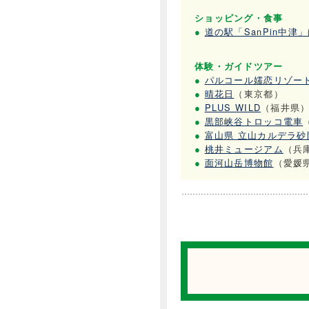
ショッピング・食事
●
道の駅「SanPin中津
体験・ガイドツアー
●
パルコール嬬恋リゾー
●
晴花日
（東京都）
●
PLUS WILD
（福井県
●
黒部峡谷トロッコ電車
●
富山県 立山カルデラ砂
●
桃井ミュージアム
（兵
●
面河山岳博物館
（愛媛