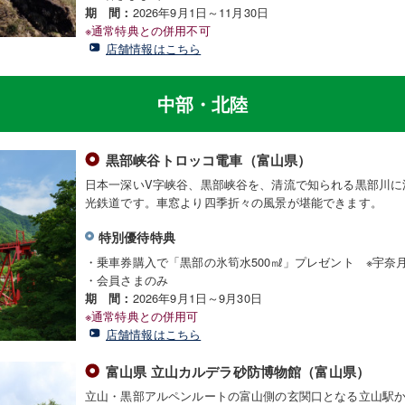
2026年9月1日～11月30日
期 間：
※通常特典との併用不可
店舗情報はこちら
中部・北陸
黒部峡谷トロッコ電車（富山県）
日本一深いV字峡谷、黒部峡谷を、清流で知られる黒部川に
光鉄道です。車窓より四季折々の風景が堪能できます。
特別優待特典
・乗車券購入で「黒部の氷筍水500㎖」プレゼント ※宇奈
・会員さまのみ
2026年9月1日～9月30日
期 間：
※通常特典との併用可
店舗情報はこちら
富山県 立山カルデラ砂防博物館（富山県）
立山・黒部アルペンルートの富山側の玄関口となる立山駅か