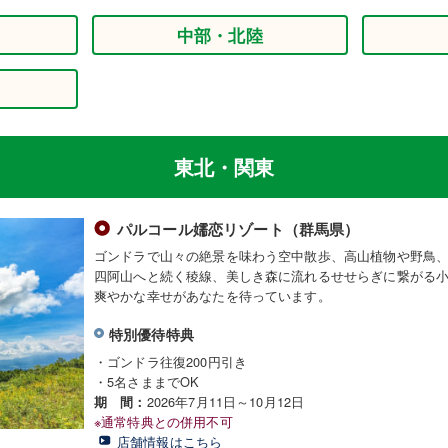
中部・北陸
東北・関東
パルコール嬬恋リゾート（群馬県）
ゴンドラで山々の絶景を味わう空中散歩、高山植物や野鳥
四阿山へと続く稜線、美しき森に流れるせせらぎに繋がる
爽やかな幸せがあなたを待っています。
特別優待特典
・ゴンドラ往復200円引き
・5名さままでOK
2026年7月11日～10月12日
期 間：
※通常特典との併用不可
店舗情報はこちら