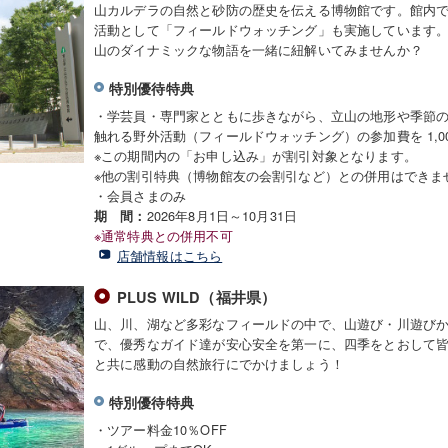
山カルデラの自然と砂防の歴史を伝える博物館です。館内
活動として「フィールドウォッチング」も実施しています
山のダイナミックな物語を一緒に紐解いてみませんか？
特別優待特典
・学芸員・専門家とともに歩きながら、立山の地形や季節
触れる野外活動（フィールドウォッチング）の参加費を 1,0
※この期間内の「お申し込み」が割引対象となります。
※他の割引特典（博物館友の会割引など）との併用はできま
・会員さまのみ
2026年8月1日～10月31日
期 間：
※通常特典との併用不可
店舗情報はこちら
PLUS WILD（福井県）
山、川、湖など多彩なフィールドの中で、山遊び・川遊び
で、優秀なガイド達が安心安全を第一に、四季をとおして
と共に感動の自然旅行にでかけましょう！
特別優待特典
・ツアー料金10％OFF