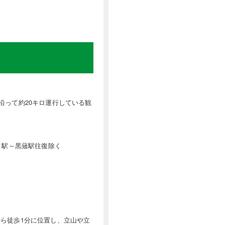
沿って約20キロ運行している観
月駅～黒薙駅往復除く
ら徒歩1分に位置し、立山や立