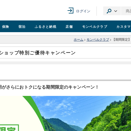
ログイン
保険
宿泊
ふるさと納税
店舗
モンベル
クラブ
カスタマ
ホーム
>
モンベルクラブ
>
【期間限定
ショップ特別ご優待キャンペーン
用がさらにおトクになる期間限定のキャンペーン！