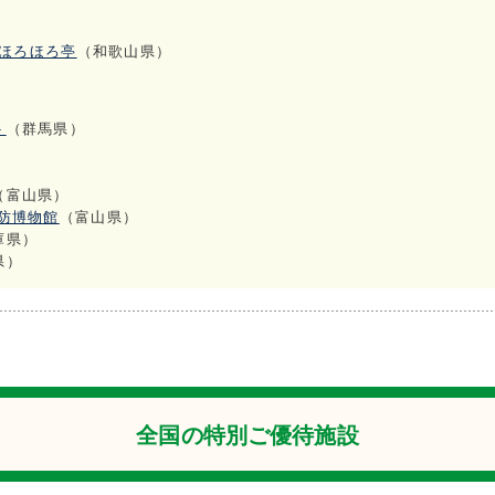
」ほろほろ亭
（和歌山県）
ト
（群馬県）
）
（富山県）
防博物館
（富山県）
庫県）
県）
全国の特別ご優待施設