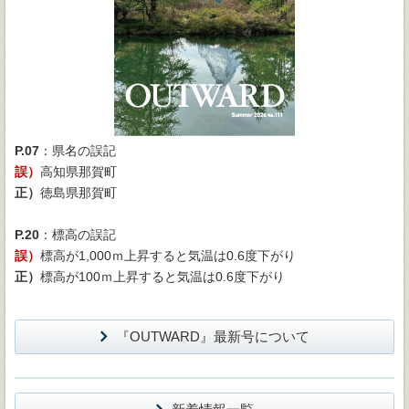
P.07
：県名の誤記
誤）
高知県那賀町
正）
徳島県那賀町
P.20
：標高の誤記
誤）
標高が1,000ｍ上昇すると気温は0.6度下がり
正）
標高が100ｍ上昇すると気温は0.6度下がり
『OUTWARD』最新号について