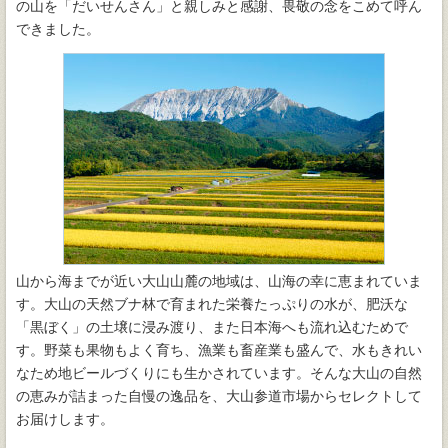
の山を「だいせんさん」と親しみと感謝、畏敬の念をこめて呼ん
できました。
山から海までが近い大山山麓の地域は、山海の幸に恵まれていま
す。大山の天然ブナ林で育まれた栄養たっぷりの水が、肥沃な
「黒ぼく」の土壌に浸み渡り、また日本海へも流れ込むためで
す。野菜も果物もよく育ち、漁業も畜産業も盛んで、水もきれい
なため地ビールづくりにも生かされています。そんな大山の自然
の恵みが詰まった自慢の逸品を、大山参道市場からセレクトして
お届けします。