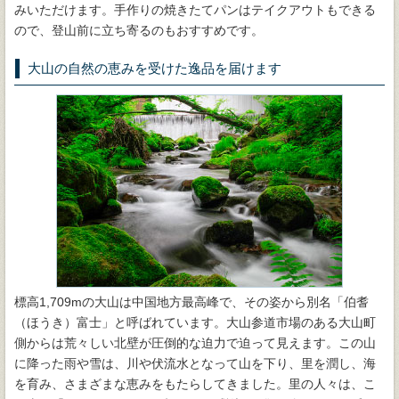
みいただけます。手作りの焼きたてパンはテイクアウトもできる
ので、登山前に立ち寄るのもおすすめです。
大山の自然の恵みを受けた逸品を届けます
標高1,709mの大山は中国地方最高峰で、その姿から別名「伯耆
（ほうき）富士」と呼ばれています。大山参道市場のある大山町
側からは荒々しい北壁が圧倒的な迫力で迫って見えます。この山
に降った雨や雪は、川や伏流水となって山を下り、里を潤し、海
を育み、さまざまな恵みをもたらしてきました。里の人々は、こ