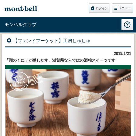
メニュー
ログイン
モンベルクラブ
【フレンドマーケット】工房しゅしゅ
2019/1/21
「湖のくに」が醸しだす、滋賀県ならではの酒粕スイーツです