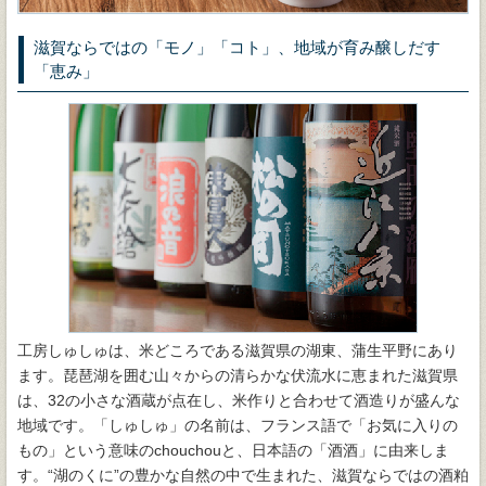
滋賀ならではの「モノ」「コト」、地域が育み醸しだす
「恵み」
工房しゅしゅは、米どころである滋賀県の湖東、蒲生平野にあり
ます。琵琶湖を囲む山々からの清らかな伏流水に恵まれた滋賀県
は、32の小さな酒蔵が点在し、米作りと合わせて酒造りが盛んな
地域です。「しゅしゅ」の名前は、フランス語で「お気に入りの
もの」という意味のchouchouと、日本語の「酒酒」に由来しま
す。“湖のくに”の豊かな自然の中で生まれた、滋賀ならではの酒粕