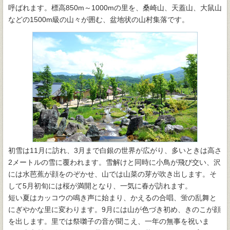
呼ばれます。標高850m～1000mの里を、桑崎山、天蓋山、大鼠山
などの1500m級の山々が囲む、盆地状の山村集落です。
初雪は11月に訪れ、3月まで白銀の世界が広がり、多いときは高さ
2メートルの雪に覆われます。雪解けと同時に小鳥が飛び交い、沢
には水芭蕉が顔をのぞかせ、山では山菜の芽が吹き出します。そ
して5月初旬には桜が満開となり、一気に春が訪れます。
短い夏はカッコウの鳴き声に始まり、かえるの合唱、蛍の乱舞と
にぎやかな里に変わります。9月には山が色づき初め、きのこが顔
を出します。里では祭囃子の音が聞こえ、一年の無事を祝いま