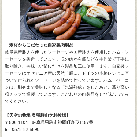
・
素材からこだわった自家製肉製品
岐阜県産豚肉を使ったソーセージや国産豚肉を使用したハム・ソ
ーセージを製造しています。塊の肉から筋などを手作業で丁寧に
取り除き、美味しい部位だけを製品加工に使用します。自家製ソ
ーセージはオセアニア産の天然羊腸に、ドイツの本格レシピに基
づいて作られたソーセージを詰めて作っています。ハム・ベーコ
ンは、脂身まで美味しくなる「氷温熟成」をしたあと、薫り高い
桜チップで燻製しています。こだわりの肉製品をぜひ味わってみ
てください。
【天空の牧場 奥飛騨山之村牧場】
〒506-1104 岐阜県飛騨市神岡町森茂1157番
tel. 0578-82-5890