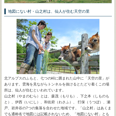
地図にない村・山之村は、仙人が住む天空の里
北アルプスのふもと、七つの峠に囲まれた山中に「天空の里」が
あります。雲海を見ながらトンネルを抜けるとたどり着くこの場
所は、仙人が住むといわれています。
山之村（やまのむら）とは、森茂（もりも）、下之本（しものも
と）、伊西（いにし）、和佐府（わさふ）、 打保（うつぼ）、瀬
戸、岩井谷の7つの集落を合わせた地域です。「山之村」はあくま
でも通称名で地図には記載されないため、「地図にない村」とも