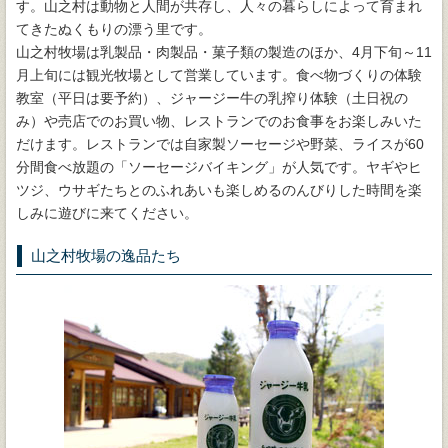
す。山之村は動物と人間が共存し、人々の暮らしによって育まれ
てきたぬくもりの漂う里です。
山之村牧場は乳製品・肉製品・菓子類の製造のほか、4月下旬～11
月上旬には観光牧場として営業しています。食べ物づくりの体験
教室（平日は要予約）、ジャージー牛の乳搾り体験（土日祝の
み）や売店でのお買い物、レストランでのお食事をお楽しみいた
だけます。レストランでは自家製ソーセージや野菜、ライスが60
分間食べ放題の「ソーセージバイキング」が人気です。ヤギやヒ
ツジ、ウサギたちとのふれあいも楽しめるのんびりした時間を楽
しみに遊びに来てください。
山之村牧場の逸品たち