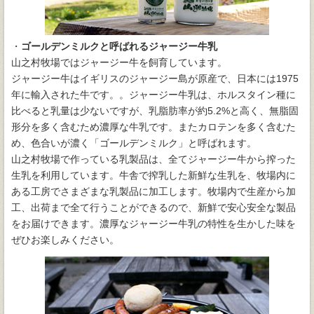
・
ゴールデンミルクと呼ばれるジャージー牛乳
山之村牧場ではジャージー牛を飼育しています。
ジャージー牛はイギリスのジャージー島が原産で、日本には1975
年に輸入された牛です。。ジャージー牛乳は、ホルスタイン種に
比べると乳量は少ないですが、乳脂肪率が約5.2%と高く、無脂固
形分を多く含むため濃厚な牛乳です。またカロテンを多く含むた
め、色合いが濃く「ゴールデンミルク」と呼ばれます。
山之村牧場で作っている乳製品は、全てジャージー牛から搾った
生乳を利用しています。牛舎で搾乳した新鮮な生乳を、牧場内に
ある工房でさまざまな乳製品に加工します。牧場内で生産から加
工、出荷まで全て行うことができるので、新鮮で安心安全な製品
をお届けできます。濃厚なジャージー牛乳の特性を生かした味を
ぜひお楽しみください。