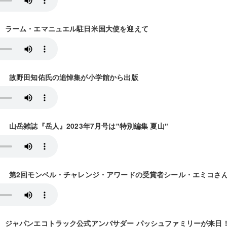
放送） ラーム・エマニュエル駐日米国大使を迎えて
1放送） 故野田知佑氏の追悼集が小学館から出版
放送） 山岳雑誌『岳人』2023年7月号は"特別編集 夏山"
25放送） 第2回モンベル・チャレンジ・アワードの受賞者シール・エミコさ
2放送） ジャパンエコトラック公式アンバサダー パッシュファミリーが来日