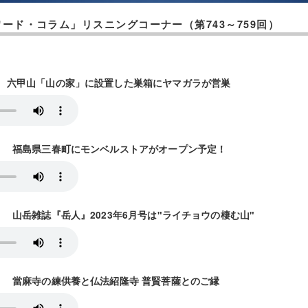
ード・コラム」リスニングコーナー（第743～759回）
7放送） 六甲山「山の家」に設置した巣箱にヤマガラが営巣
4放送） 福島県三春町にモンベルストアがオープン予定！
1放送） 山岳雑誌『岳人』2023年6月号は"ライチョウの棲む山"
8放送） 當麻寺の練供養と仏法紹隆寺 普賢菩薩とのご縁