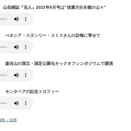
放送） 山岳雑誌『岳人』2023年9月号は"信濃川分水嶺の山々"
13放送） べネシア・スタンリー・スミスさんの訃報に寄せて
20放送） 森吉山の国立・国定公園化キックオフシンポジウムで講演
7放送） モンタベアの記念トロフィー
年9月～12月