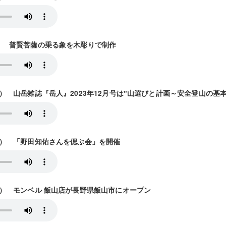
5放送） 普賢菩薩の乗る象を木彫りで制作
12放送） 山岳雑誌『岳人』2023年12月号は"山選びと計画～安全登山の基
19放送） 「野田知佑さんを偲ぶ会」を開催
26放送） モンベル 飯山店が長野県飯山市にオープン