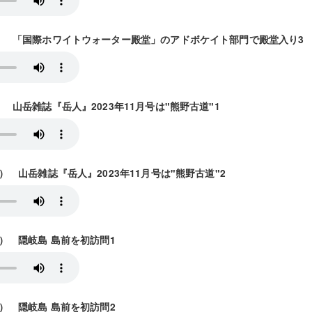
/1放送） 「国際ホワイトウォーター殿堂」のアドボケイト部門で殿堂入り3
放送） 山岳雑誌『岳人』2023年11月号は"熊野古道"1
5放送） 山岳雑誌『岳人』2023年11月号は"熊野古道"2
2放送） 隠岐島 島前を初訪問1
9放送） 隠岐島 島前を初訪問2