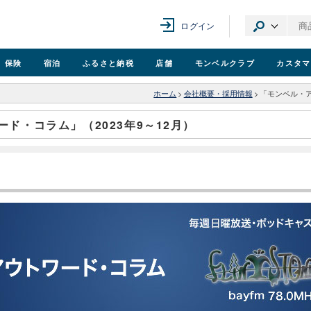
ログイン
保険
宿泊
ふるさと納税
店舗
モンベル
クラブ
カスタマ
ホーム
>
会社概要・採用情報
>
「モンベル・ア
ド・コラム」（2023年9～12月）