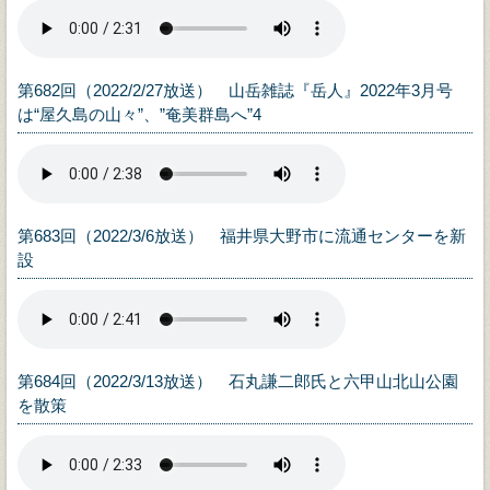
第682回（2022/2/27放送） 山岳雑誌『岳人』2022年3月号
は“屋久島の山々”、”奄美群島へ”4
第683回（2022/3/6放送） 福井県大野市に流通センターを新
設
第684回（2022/3/13放送） 石丸謙二郎氏と六甲山北山公園
を散策