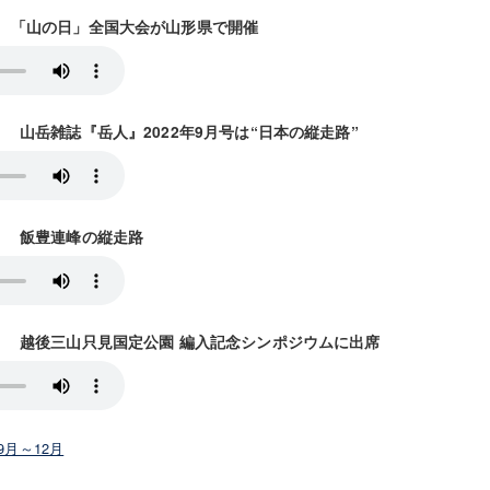
放送） 「山の日」全国大会が山形県で開催
放送） 山岳雑誌『岳人』2022年9月号は“日本の縦走路”
放送） 飯豊連峰の縦走路
8放送） 越後三山只見国定公園 編入記念シンポジウムに出席
年9月～12月