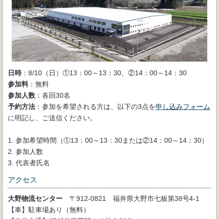
日時
：8/10（日）①13：00～13：30、②14：00～14：30
参加料
：無料
参加人数
：各回30名
予約方法
：参加を希望される方は、以下の3点を
申し込みフォーム
に明記し、ご送信ください。
1. 参加希望時間（①13：00～13：30または②14：00～14：30）
2. 参加人数
3. 代表者氏名
アクセス
大野物流センター
〒912-0821 福井県大野市七板第38号4-1
【車】駐車場あり（無料）