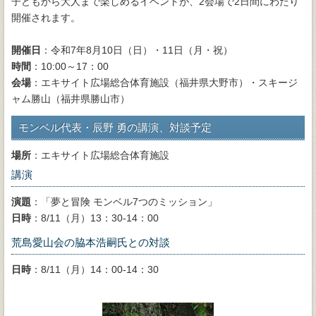
子どもから大人まで楽しめるイベントが、2会場で2日間にわたり
開催されます。
開催日
：令和7年8月10日（日）・11日（月・祝）
時間
：10:00～17：00
会場
：エキサイト広場総合体育施設（福井県大野市）・スキージ
ャム勝山（福井県勝山市）
モンベル代表・辰野 勇の講演、対談予定
場所
：エキサイト広場総合体育施設
講演
演題
：「夢と冒険 モンベル7つのミッション」
日時
：8/11（月）13：30-14：00
荒島愛山会の脇本浩嗣氏との対談
日時
：8/11（月）14：00-14：30