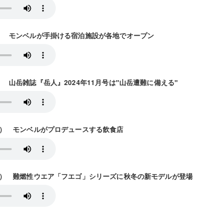
9放送） モンベルが手掛ける宿泊施設が各地でオープン
放送） 山岳雑誌『岳人』2024年11月号は"山岳遭難に備える"
13放送） モンベルがプロデュースする飲食店
/20放送） 難燃性ウエア「フエゴ」シリーズに秋冬の新モデルが登場