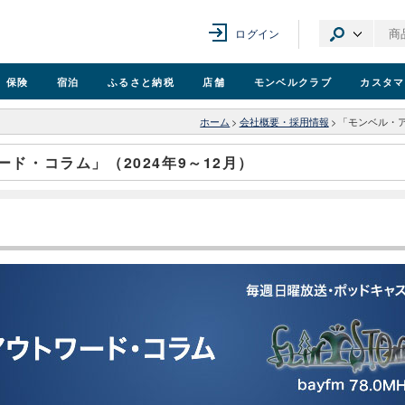
ログイン
保険
宿泊
ふるさと納税
店舗
モンベル
クラブ
カスタマ
ホーム
>
会社概要・採用情報
>
「モンベル・ア
ド・コラム」（2024年9～12月）