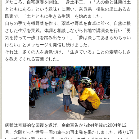
ぎたころ、自宅療養を開始。「身土不二」（「人の命と健康は土
とともにある」という意味）に習い、奈良県・柳生の里にある古
民家で、「土とともに生きる生活」を始めました。
自らの手で有機野菜を作り、薬草や野草を食卓に並べ、自然に根
ざした生活を実践。体調と相談しながら各地で講演会を行い「勇
気を持って一歩目を踏み出そう！」「夢は決してあきらめちゃい
けない」とメッセージを発信し続けました。
それは、多くの人を勇気づけ、「生きている」ことの素晴らしさ
を教えてくれる言葉でした。
病状は奇跡的な回復を遂げ、余命宣告から約4年後の2004年12
月、念願だった世界一周の旅への再出発を果たしました。残り1万