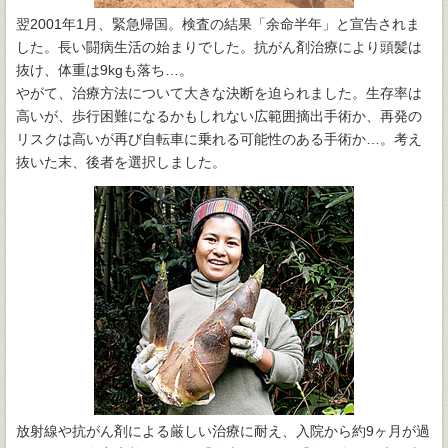
翌2001年1月、緊急帰国。検査の結果「余命半年」と宣告されま
した。長い闘病生活の始まりでした。抗がん剤治療により頭髪は
抜け、体重は9kgも落ち…。
やがて、治療方法について大きな決断を迫られました。生存率は
高いが、歩行困難になるかもしれない広範囲摘出手術か、再発の
リスクは高いが再び自転車に乗れる可能性のある手術か…。考え
抜いた末、後者を選択しました。
放射線や抗がん剤による厳しい治療に耐え、入院から約9ヶ月が過