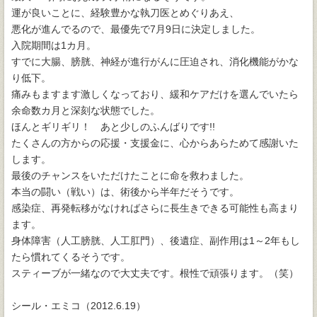
運が良いことに、経験豊かな執刀医とめぐりあえ、
悪化が進んでるので、最優先で7月9日に決定しました。
入院期間は1カ月。
すでに大腸、膀胱、神経が進行がんに圧迫され、消化機能がかな
り低下。
痛みもますます激しくなっており、緩和ケアだけを選んでいたら
余命数カ月と深刻な状態でした。
ほんとギリギリ！ あと少しのふんばりです!!
たくさんの方からの応援・支援金に、心からあらためて感謝いた
します。
最後のチャンスをいただけたことに命を救わました。
本当の闘い（戦い）は、術後から半年だそうです。
感染症、再発転移がなければさらに長生きできる可能性も高まり
ます。
身体障害（人工膀胱、人工肛門）、後遺症、副作用は1～2年もし
たら慣れてくるそうです。
スティーブが一緒なので大丈夫です。根性で頑張ります。（笑）
シール・エミコ（2012.6.19）