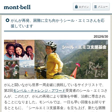
メニュー
ログイン
がんが再発、困難に立ち向かうシール・エミコさんを応
援しています
2012/6/30
がんと闘いながら世界一周走破に挑戦しているサイクリストで、
第2回
モンベル・チャレンジ・アワード
受賞者のシール・エミコさ
んが、このたび、がんの再発により冒険を中断、治療に専念され
ることになりました。モンベルでは、一日も早い回復をお祈りす
るとともに、「シールエミコ支援基金」を立ち上げ、新たな困難