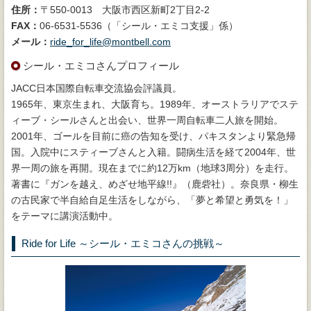
住所：
〒550-0013 大阪市西区新町2丁目2-2
FAX：
06-6531-5536（「シール・エミコ支援」係）
メール：
ride_for_life@montbell.com
シール・エミコさんプロフィール
JACC日本国際自転車交流協会評議員。
1965年、東京生まれ、大阪育ち。1989年、オーストラリアでステ
ィーブ・シールさんと出会い、世界一周自転車二人旅を開始。
2001年、ゴールを目前に癌の告知を受け、パキスタンより緊急帰
国。入院中にスティーブさんと入籍。闘病生活を経て2004年、世
界一周の旅を再開。現在までに約12万km（地球3周分）を走行。
著書に『ガンを越え、めざせ地平線!!』（鹿砦社）。奈良県・柳生
の古民家で半自給自足生活をしながら、「夢と希望と勇気を！」
をテーマに講演活動中。
Ride for Life ～シール・エミコさんの挑戦～