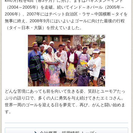
kmの行程を4回（各3ヶ月）に分け、まずはパキスタン～インド
（2004～2005年）を走破。続いてインド～ネパール（2005年～
2006年）、2007年にはチベット自治区・ラサ～中国横断～タイを
無事に終え、2008年9月にはいよいよゴールに向けた最後の行程
（タイ～日本・大阪）を控えていました。
どんな苦境にあっても前を向いて生きる姿、笑顔とユーモアたっ
ぷりの語り口で、多くの人に勇気を与え続けてきたエミコさん。
世界一周のゴールを迎える日を夢見て、再び、がんと闘い始めま
す。