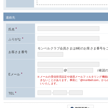
連絡先
*
氏名
*
ふりがな
モンベルクラブ会員さまは8桁のお客さま番号を
お客さま番号
@
（確認
*
Eメール
メールの受信拒否設定や迷惑メールフィルタリング機能
きないことがあります。事前に「@montbell.com」
いいたします。
*
-
-
TEL