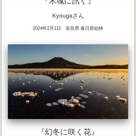
『木魂に訊く』
Kyougaさん
2024年2月1日 奈良県 春日原始林
『幻冬に咲く花』