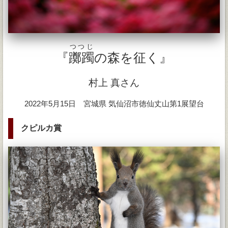
つつじ
『
躑躅
の森を征く』
村上 真さん
2022年5月15日 宮城県 気仙沼市徳仙丈山第1展望台
クピルカ賞