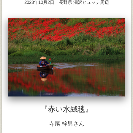
2023年10月2日 長野県 涸沢ヒュッテ周辺
『赤い水絨毯』
寺尾 幹男さん