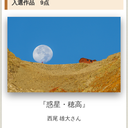
入選作品 9点
『惑星・穂高』
西尾 雄大さん