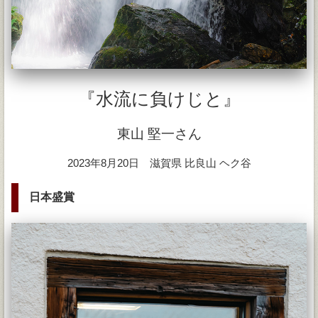
『水流に負けじと』
東山 堅一さん
2023年8月20日 滋賀県 比良山 ヘク谷
日本盛賞