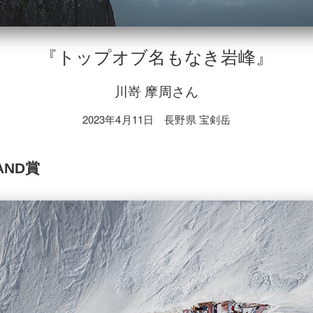
『トップオブ名もなき岩峰』
川嵜 摩周さん
2023年4月11日 長野県 宝剣岳
RAND賞