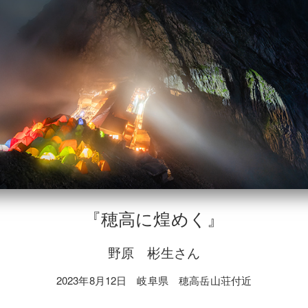
『穂高に煌めく』
野原 彬生さん
2023年8月12日 岐阜県 穂高岳山荘付近