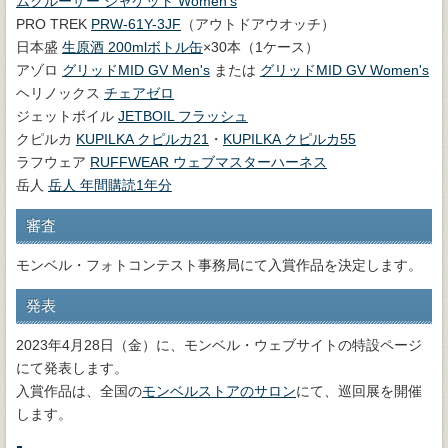
ムクルーザー ジャケット Women's
PRO TREK
PRW-61Y-3JF
（アウトドアウオッチ）
日本盛
生原酒 200mlボトル缶
×30本（1ケース）
アゾロ
グリッドMID GV Men's
または
グリッドMID GV Women's
ヘリノックス
チェアゼロ
ジェットボイル
JETBOIL フラッシュ
クピルカ
KUPILKA クピルカ21
・
KUPILKA クピルカ55
ラフウェア
RUFFWEAR ウェブマスターハーネス
岳人
岳人 年間購読1年分
審査
モンベル・フォトコンテスト事務局にて入賞作品を決定します。
発表
2023年4月28日（金）に、モンベル・ウェブサイトの特設ページ
にて発表します。
入賞作品は、全国の
モンベルストアのサロン
にて、巡回展を開催
します。