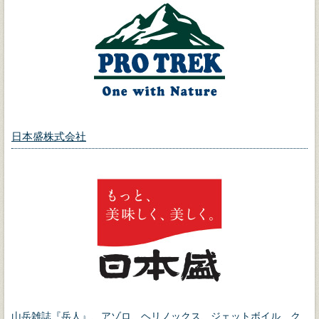
日本盛株式会社
山岳雑誌『岳人』
、
アゾロ
、
ヘリノックス
、
ジェットボイル
、
ク