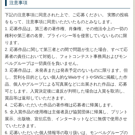
注意事項
下記の注意事項に同意された上で、ご応募ください。 実際の投稿
をもって、注意事項に同意いただいたものとみなします。
1. 応募作品は、第三者の著作権、肖像権、その他法令上の一切の
権利や第三者の名誉、プライバシー等を侵害していないものに限
ります。
2. 応募作品に関して第三者との間で問題が生じた場合、すべて応
募者の責任において対処し、フォトコンテスト事務局およびモン
ベルグループは一切責任を負いません。
3. 応募作品は、未発表または発表予定のないものに限ります。但
し、営利を目的としない個人的なWebサイトやSNSに掲載した作
品、個人やグループによる写真展などに出展された作品は、応募
可とします。入賞決定後に違反が判明した場合は入賞を取消し、
賞品等は返却していただきます。
4. ご応募いただいた作品の著作権は応募者に帰属します。
5. 全入賞作品の使用権は主催者及び協賛団体に帰属し、プリント
展示、出版物、宣伝広告、インターネットなどに無償で使用させ
ていただきます。
6. 応募いただいた個人情報等の取り扱いは、モンベルグループの