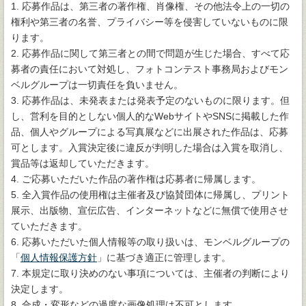
1. 応募作品は、第三者の著作権、肖像権、その他法令上の一切の
権利や第三者の名誉、プライバシー等を侵害していないものに限
ります。
2. 応募作品に関して第三者との間で問題が生じた場合、すべて応
募者の責任において対処し、フォトコンテスト事務局およびモン
ベルグループは一切責任を負いません。
3. 応募作品は、未発表または発表予定のないものに限ります。但
し、営利を目的としない個人的なWebサイトやSNSに掲載した作
品、個人やグループによる写真展などに出展された作品は、応募
可とします。入賞決定後に違反が判明した場合は入賞を取消し、
賞品等は返却していただきます。
4. ご応募いただいた作品の著作権は応募者に帰属します。
5. 全入賞作品の使用権は主催者及び協賛団体に帰属し、プリント
展示、出版物、宣伝広告、インターネットなどに無償で使用させ
ていただきます。
6. 応募いただいた個人情報等の取り扱いは、モンベルグループの
「
個人情報保護方針
」に基づき適正に管理します。
7. 本規定に取り決めのない事項については、主催者の判断により
決定します。
8. 合成・変形などの過度な画像処理は不可とします。