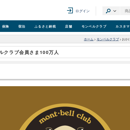
ログイン
保険
宿泊
ふるさと納税
店舗
モンベル
クラブ
カスタマ
ホーム
>
モンベルクラブ
>
おか
ルクラブ会員さま100万人