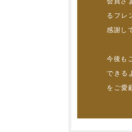
会員さ
るフレ
感謝し
今後も
できる
をご愛