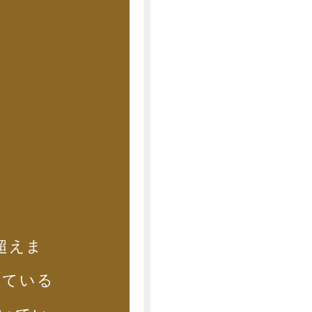
超えま
いている