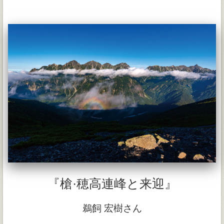
『槍·穂高連峰と来迎』
鵜飼 宏樹さん