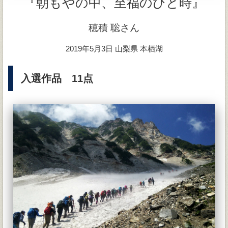
『朝もやの中、至福のひと時』
穂積 聡さん
2019年5月3日 山梨県 本栖湖
入選作品 11点