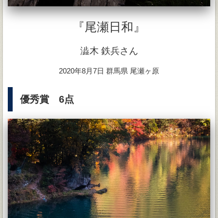
『尾瀬日和』
澁木 鉄兵さん
2020年8月7日 群馬県 尾瀬ヶ原
優秀賞 6点