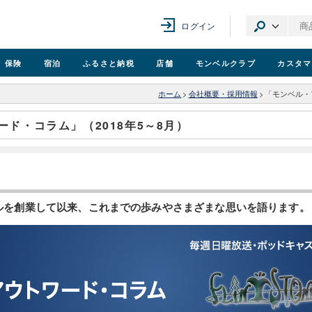
ログイン
保険
宿泊
ふるさと納税
店舗
モンベル
クラブ
カスタマ
ホーム
>
会社概要・採用情報
>
「モンベル・
ド・コラム」（2018年5～8月）
ンベルを創業して以来、これまでの歩みやさまざまな思いを語ります。