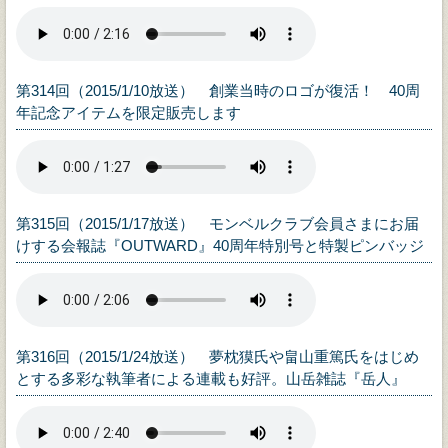
第314回（2015/1/10放送） 創業当時のロゴが復活！ 40周
年記念アイテムを限定販売します
第315回（2015/1/17放送） モンベルクラブ会員さまにお届
けする会報誌『OUTWARD』40周年特別号と特製ピンバッジ
第316回（2015/1/24放送） 夢枕獏氏や畠山重篤氏をはじめ
とする多彩な執筆者による連載も好評。山岳雑誌『岳人』