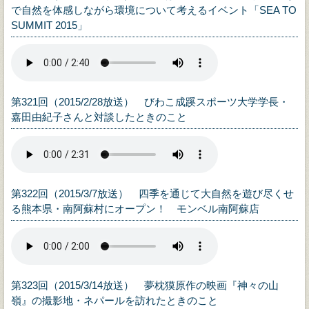
で自然を体感しながら環境について考えるイベント「SEA TO
SUMMIT 2015」
第321回（2015/2/28放送） びわこ成蹊スポーツ大学学長・
嘉田由紀子さんと対談したときのこと
第322回（2015/3/7放送） 四季を通じて大自然を遊び尽くせ
る熊本県・南阿蘇村にオープン！ モンベル南阿蘇店
第323回（2015/3/14放送） 夢枕獏原作の映画『神々の山
嶺』の撮影地・ネパールを訪れたときのこと