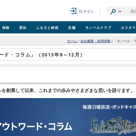
ログイン
保険
宿泊
ふるさと納税
店舗
モンベル
クラブ
カスタマ
ホーム
>
会社概要・採用情報
>
「モンベル・ア
ド・コラム」（2013年9～12月）
ンベルを創業して以来、これまでの歩みやさまざまな思いを語ります。