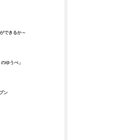
とができるか～
トのゆうべ」
ープン