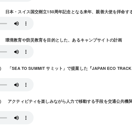
/2放送） 日本・スイス国交樹立150周年記念となる来年、親善大使を拝命
/9放送） 環境教育や防災教育を目的とした、あるキャンプサイトの計画
6放送） 「SEA TO SUMMIT サミット」で提案した『JAPAN ECO T
/23放送） アクティビティを楽しみながら人力で移動する手段を交通公共機