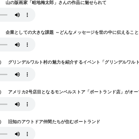
28放送） 山の版画家「畦地梅太郎」さんの作品に魅せられて
/5放送） 企業としての大きな課題 ～どんなメッセージを世の中に伝えるこ
/12放送） グリンデルワルト村の魅力を紹介するイベント「グリンデルワル
/19放送） アメリカ2号店目となるモンベルストア「ポートランド店」がオ
26放送） 旧知のアウトドア仲間たちが住むポートランド