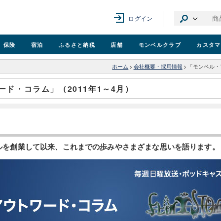
ログイン
保険
宿泊
ふるさと納税
店舗
モンベル
クラブ
カスタマ
ホーム
>
会社概要・採用情報
>
「モンベル・
ド・コラム」（2011年1～4月）
ンベルを創業して以来、これまでの歩みやさまざまな思いを語ります。