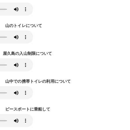
放送） 山のトイレについて
放送） 屋久島の入山制限について
3放送） 山中での携帯トイレの利用について
0放送） ピースボートに乗船して