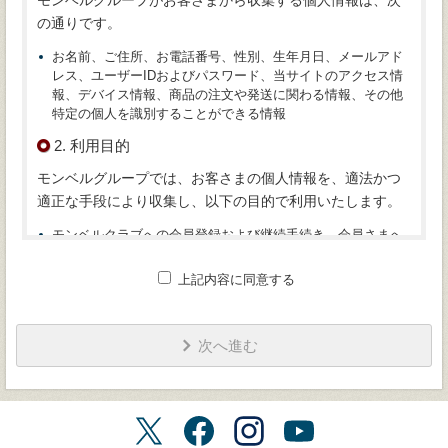
モンベルグループがお客さまから収集する個人情報は、次
の通りです。
お名前、ご住所、お電話番号、性別、生年月日、メールアド
レス、ユーザーIDおよびパスワード、当サイトのアクセス情
報、デバイス情報、商品の注文や発送に関わる情報、その他
特定の個人を識別することができる情報
2. 利用目的
モンベルグループでは、お客さまの個人情報を、適法かつ
適正な手段により収集し、以下の目的で利用いたします。
モンベルクラブへの会員登録および継続手続き、会員さまへ
の会報誌などの配送、年会費その他諸費用の決済、継続案内
に関するご連絡のため
上記内容に同意する
商品の受注連絡、配送、入荷連絡、決済のため
修理品やオリジナルプリントの見積もり、納期などのご連
絡、配送のため
次へ進む
M.O.C.（モンベル・アウトドア・チャレンジ）、その他イベ
ントへの参加、申し込みに関するご連絡、決済のため
宿泊予約におけるご連絡、宿泊料金の決済のため
保険加入におけるご連絡、保険料の決済のため